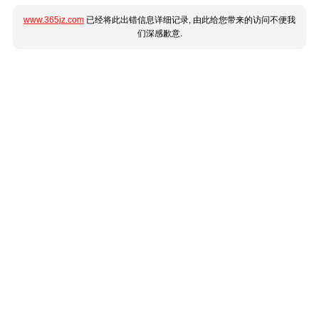
www.365jz.com
已经将此出错信息详细记录, 由此给您带来的访问不便我
们深感歉意.