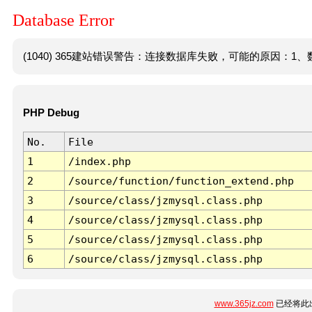
Database Error
(1040) 365建站错误警告：连接数据库失败，可能的原因：1、数
PHP Debug
No.
File
1
/index.php
2
/source/function/function_extend.php
3
/source/class/jzmysql.class.php
4
/source/class/jzmysql.class.php
5
/source/class/jzmysql.class.php
6
/source/class/jzmysql.class.php
www.365jz.com
已经将此