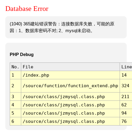
Database Error
(1040) 365建站错误警告：连接数据库失败，可能的原
因：1、数据库密码不对; 2、mysql未启动。
PHP Debug
No.
File
Line
1
/index.php
14
2
/source/function/function_extend.php
324
3
/source/class/jzmysql.class.php
211
4
/source/class/jzmysql.class.php
62
5
/source/class/jzmysql.class.php
94
6
/source/class/jzmysql.class.php
76