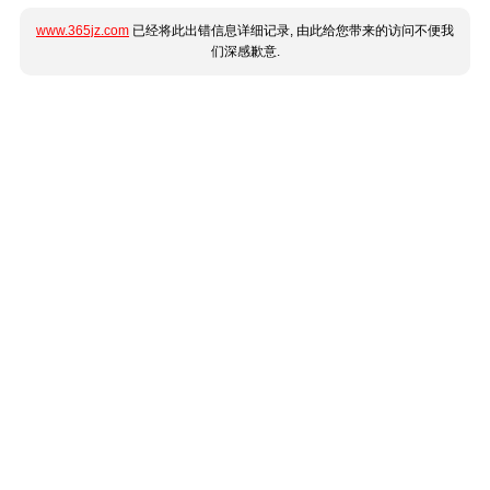
www.365jz.com
已经将此出错信息详细记录, 由此给您带来的访问不便我
们深感歉意.