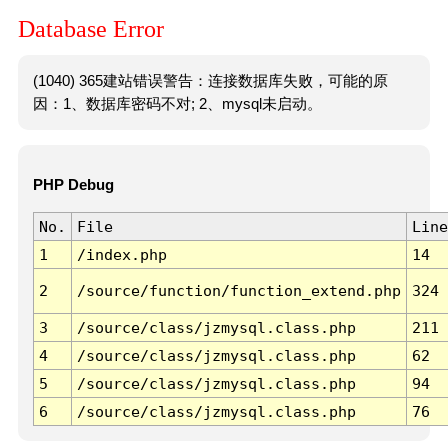
Database Error
(1040) 365建站错误警告：连接数据库失败，可能的原
因：1、数据库密码不对; 2、mysql未启动。
PHP Debug
No.
File
Line
1
/index.php
14
2
/source/function/function_extend.php
324
3
/source/class/jzmysql.class.php
211
4
/source/class/jzmysql.class.php
62
5
/source/class/jzmysql.class.php
94
6
/source/class/jzmysql.class.php
76