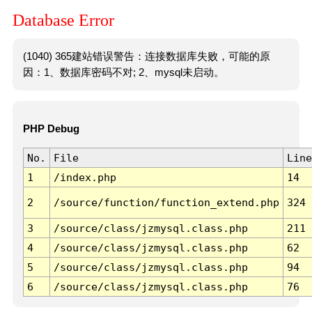
Database Error
(1040) 365建站错误警告：连接数据库失败，可能的原
因：1、数据库密码不对; 2、mysql未启动。
PHP Debug
No.
File
Line
1
/index.php
14
2
/source/function/function_extend.php
324
3
/source/class/jzmysql.class.php
211
4
/source/class/jzmysql.class.php
62
5
/source/class/jzmysql.class.php
94
6
/source/class/jzmysql.class.php
76