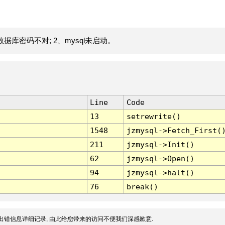
据库密码不对; 2、mysql未启动。
Line
Code
13
setrewrite()
1548
jzmysql->Fetch_First(
211
jzmysql->Init()
62
jzmysql->Open()
94
jzmysql->halt()
76
break()
出错信息详细记录, 由此给您带来的访问不便我们深感歉意.