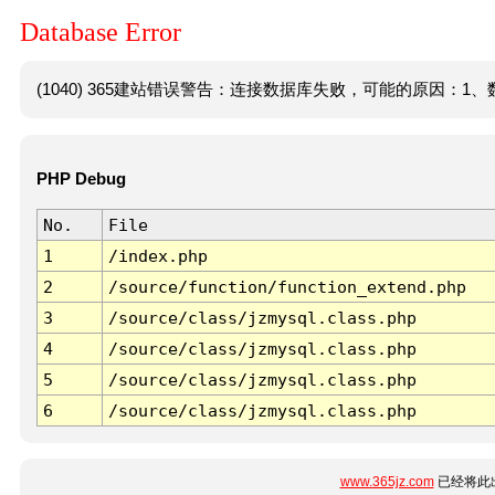
Database Error
(1040) 365建站错误警告：连接数据库失败，可能的原因：1、数
PHP Debug
No.
File
1
/index.php
2
/source/function/function_extend.php
3
/source/class/jzmysql.class.php
4
/source/class/jzmysql.class.php
5
/source/class/jzmysql.class.php
6
/source/class/jzmysql.class.php
www.365jz.com
已经将此