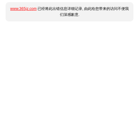
www.365jz.com
已经将此出错信息详细记录, 由此给您带来的访问不便我
们深感歉意.