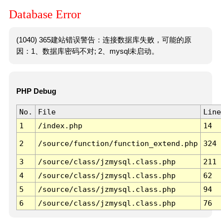
Database Error
(1040) 365建站错误警告：连接数据库失败，可能的原
因：1、数据库密码不对; 2、mysql未启动。
PHP Debug
No.
File
Line
1
/index.php
14
2
/source/function/function_extend.php
324
3
/source/class/jzmysql.class.php
211
4
/source/class/jzmysql.class.php
62
5
/source/class/jzmysql.class.php
94
6
/source/class/jzmysql.class.php
76