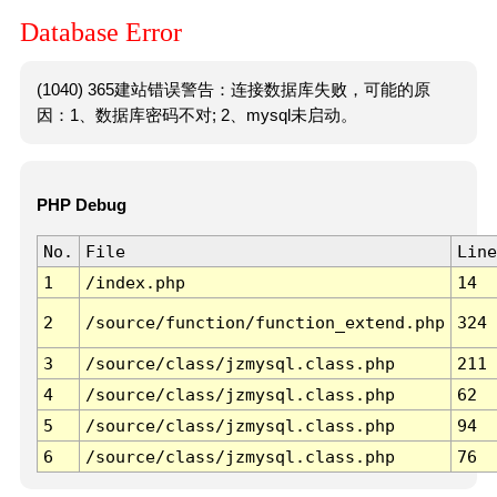
Database Error
(1040) 365建站错误警告：连接数据库失败，可能的原
因：1、数据库密码不对; 2、mysql未启动。
PHP Debug
No.
File
Line
1
/index.php
14
2
/source/function/function_extend.php
324
3
/source/class/jzmysql.class.php
211
4
/source/class/jzmysql.class.php
62
5
/source/class/jzmysql.class.php
94
6
/source/class/jzmysql.class.php
76