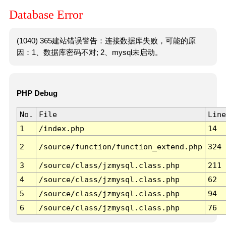
Database Error
(1040) 365建站错误警告：连接数据库失败，可能的原
因：1、数据库密码不对; 2、mysql未启动。
PHP Debug
No.
File
Line
1
/index.php
14
2
/source/function/function_extend.php
324
3
/source/class/jzmysql.class.php
211
4
/source/class/jzmysql.class.php
62
5
/source/class/jzmysql.class.php
94
6
/source/class/jzmysql.class.php
76