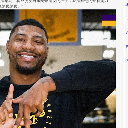
我深感动。看成屡次与东契奇造反的敌手，我深知他的专有魔力。
绝顶绝顶。”