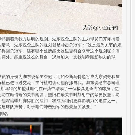
异怀揣着为我方讲明的规划。湖东说念主队的主力球员们齐怀揣着
地暗意，湖东说念主队的规划就是冲击总冠军：“这是最为关节的规
了得回总冠军。还有哪个处所能比这里更符合杀青这个规划呢？湖
的额外。能重返这么的舞台，况兼加入一支我能孝顺影响力的球
球员的身份为湖东说念主夺冠，而如今斯马特也将成为东契奇和詹
莳植已进行过交流，主莳植饱读动他保抓自我。湖东说念主总司理
·斯马特的加盟让咱们在声势中增添了一位极具竞争力的球员，使
无论在顾惜端的关节阐发，照旧在最关节时刻射中的紧要投篮，均
。他深谙季后赛得胜的法门，将成为咱们更具影响力的魁首之一。
构建球队声势，对于咱们冲击冠军的愿景至关紧要。”
司排名