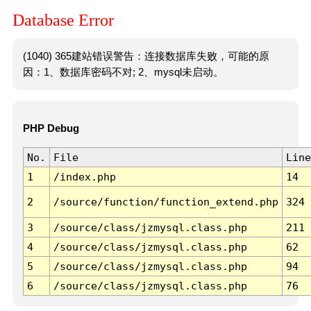
Database Error
(1040) 365建站错误警告：连接数据库失败，可能的原
因：1、数据库密码不对; 2、mysql未启动。
PHP Debug
No.
File
Line
1
/index.php
14
2
/source/function/function_extend.php
324
3
/source/class/jzmysql.class.php
211
4
/source/class/jzmysql.class.php
62
5
/source/class/jzmysql.class.php
94
6
/source/class/jzmysql.class.php
76