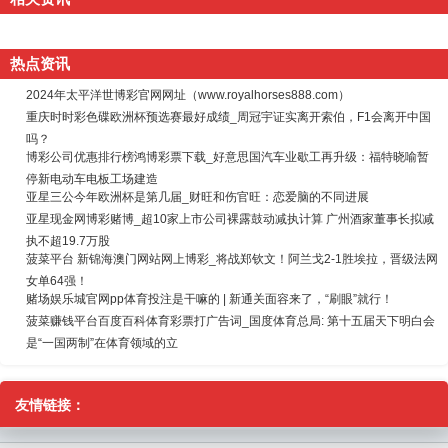
热点资讯
2024年太平洋世博彩官网网址（www.royalhorses888.com）
重庆时时彩色碟欧洲杯预选赛最好成绩_周冠宇证实离开索伯，F1会离开中国
吗？
博彩公司优惠排行榜鸿博彩票下载_好意思国汽车业歇工再升级：福特晓喻暂
停新电动车电板工场建造
亚星三公今年欧洲杯是第几届_财旺和伤官旺：恋爱脑的不同进展
亚星现金网博彩赌博_超10家上市公司裸露鼓动减执计算 广州酒家董事长拟减
执不超19.7万股
菠菜平台 新锦海澳门网站网上博彩_将战郑钦文！阿兰戈2-1胜埃拉，晋级法网
女单64强！
赌场娱乐城官网pp体育投注是干嘛的 | 新通关面容来了，“刷眼”就行！
菠菜赚钱平台百度百科体育彩票打广告词_国度体育总局: 第十五届天下明白会
是“一国两制”在体育领域的立
友情链接：