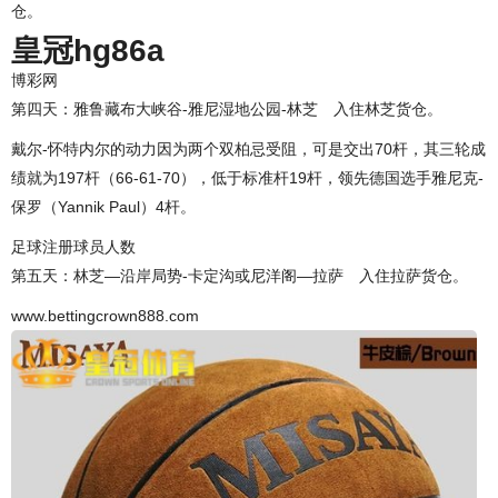
仓。
皇冠hg86a
博彩网
第四天：雅鲁藏布大峡谷-雅尼湿地公园-林芝 入住林芝货仓。
戴尔-怀特内尔的动力因为两个双柏忌受阻，可是交出70杆，其三轮成
绩就为197杆（66-61-70），低于标准杆19杆，领先德国选手雅尼克-
保罗（Yannik Paul）4杆。
足球注册球员人数
第五天：林芝—沿岸局势-卡定沟或尼洋阁—拉萨 入住拉萨货仓。
www.bettingcrown888.com