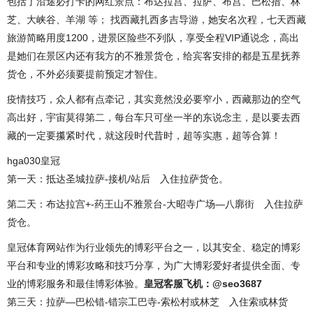
包括了沿途必打卡的网红景点：布达拉宫、拉萨、布宫、巴松措、林
芝、大峡谷、羊湖 等； 找西藏扎西多吉导游，她安名次程，七天西藏
旅游简略用度1200，进景区险些不列队，享受全程VIP通说念，高出
是她们在景区内还有我方的不雅景货仓，给宾客安排的都是五星抚养
货仓，不外必须要提前预定才智住。
疫情技巧，众人都有点牵记，其实竟然没必要窄小，西藏那边的空气
高出好，宇宙莫得第二，每台车只可坐一半的东说念主，是以要去西
藏的一定要攥紧时代，就这段时代昔时，超等实惠，超等合算！
hga030皇冠
第一天：抵达圣城拉萨-接机/站后 入住拉萨货仓。
第二天：布达拉宫+-药王山不雅景台-大昭寺广场—八廓街 入住拉萨
货仓。
皇冠体育网站作为行业领先的博彩平台之一，以其安全、稳定的博彩
平台和专业的博彩攻略和技巧分享，为广大博彩爱好者提供全面、专
业的博彩服务和最佳博彩体验。
皇冠客服飞机：@seo3687
第三天：拉萨—巴松错-错宗工巴寺-索松村或林芝 入住索或林货