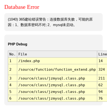
Database Error
(1040) 365建站错误警告：连接数据库失败，可能的原
因：1、数据库密码不对; 2、mysql未启动。
PHP Debug
No.
File
Line
1
/index.php
14
2
/source/function/function_extend.php
324
3
/source/class/jzmysql.class.php
211
4
/source/class/jzmysql.class.php
62
5
/source/class/jzmysql.class.php
94
6
/source/class/jzmysql.class.php
76