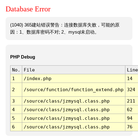
Database Error
(1040) 365建站错误警告：连接数据库失败，可能的原
因：1、数据库密码不对; 2、mysql未启动。
PHP Debug
No.
File
Line
1
/index.php
14
2
/source/function/function_extend.php
324
3
/source/class/jzmysql.class.php
211
4
/source/class/jzmysql.class.php
62
5
/source/class/jzmysql.class.php
94
6
/source/class/jzmysql.class.php
76