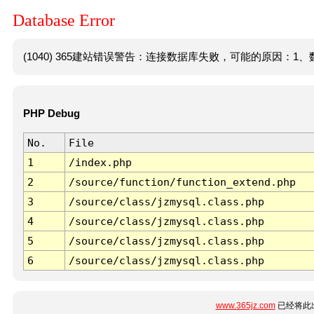
Database Error
(1040) 365建站错误警告：连接数据库失败，可能的原因：1、数
PHP Debug
No.
File
1
/index.php
2
/source/function/function_extend.php
3
/source/class/jzmysql.class.php
4
/source/class/jzmysql.class.php
5
/source/class/jzmysql.class.php
6
/source/class/jzmysql.class.php
www.365jz.com
已经将此