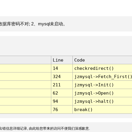
据库密码不对; 2、mysql未启动。
Line
Code
14
checkredirect()
324
jzmysql->Fetch_First(
211
jzmysql->Init()
62
jzmysql->Open()
94
jzmysql->halt()
76
break()
出错信息详细记录, 由此给您带来的访问不便我们深感歉意.