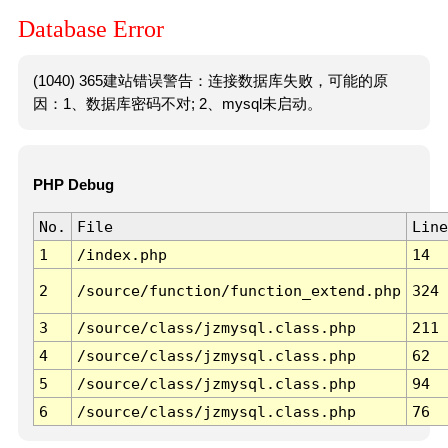
Database Error
(1040) 365建站错误警告：连接数据库失败，可能的原
因：1、数据库密码不对; 2、mysql未启动。
PHP Debug
No.
File
Line
1
/index.php
14
2
/source/function/function_extend.php
324
3
/source/class/jzmysql.class.php
211
4
/source/class/jzmysql.class.php
62
5
/source/class/jzmysql.class.php
94
6
/source/class/jzmysql.class.php
76