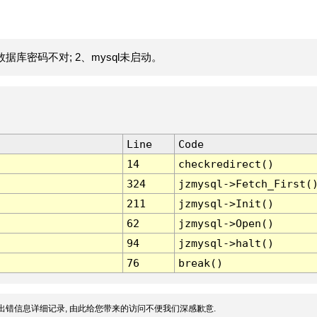
据库密码不对; 2、mysql未启动。
Line
Code
14
checkredirect()
324
jzmysql->Fetch_First(
211
jzmysql->Init()
62
jzmysql->Open()
94
jzmysql->halt()
76
break()
出错信息详细记录, 由此给您带来的访问不便我们深感歉意.