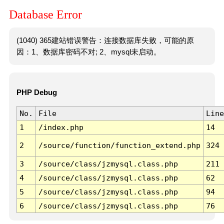
Database Error
(1040) 365建站错误警告：连接数据库失败，可能的原
因：1、数据库密码不对; 2、mysql未启动。
PHP Debug
No.
File
Line
1
/index.php
14
2
/source/function/function_extend.php
324
3
/source/class/jzmysql.class.php
211
4
/source/class/jzmysql.class.php
62
5
/source/class/jzmysql.class.php
94
6
/source/class/jzmysql.class.php
76