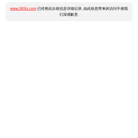
www.365jz.com
已经将此出错信息详细记录, 由此给您带来的访问不便我
们深感歉意.