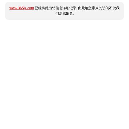
www.365jz.com
已经将此出错信息详细记录, 由此给您带来的访问不便我
们深感歉意.