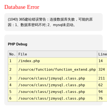
Database Error
(1040) 365建站错误警告：连接数据库失败，可能的原
因：1、数据库密码不对; 2、mysql未启动。
PHP Debug
No.
File
Line
1
/index.php
14
2
/source/function/function_extend.php
324
3
/source/class/jzmysql.class.php
211
4
/source/class/jzmysql.class.php
62
5
/source/class/jzmysql.class.php
94
6
/source/class/jzmysql.class.php
76