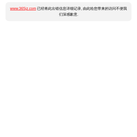
www.365jz.com
已经将此出错信息详细记录, 由此给您带来的访问不便我
们深感歉意.