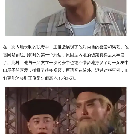
在一次内地录制的职责中，王俊棠展现了他对内地的喜爱和渴慕。他
雷同是剧组用餐时的第一个到达，原因是内地的饭菜真实是太丰盛
了。此外，他与一又友在一次约会中也绝不惜啬地抒发了对一又友中
山屋子的喜爱，拍摄了很多视频，厚谊音在弦外。通过这些事例，咱
们更能体会到王俊棠对假寓内地的热衷。