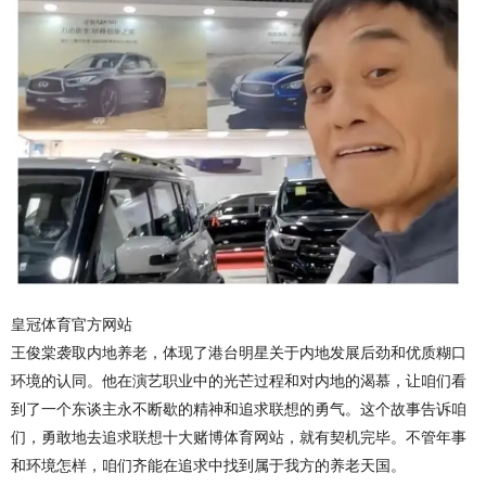
皇冠体育官方网站
王俊棠袭取内地养老，体现了港台明星关于内地发展后劲和优质糊口
环境的认同。他在演艺职业中的光芒过程和对内地的渴慕，让咱们看
到了一个东谈主永不断歇的精神和追求联想的勇气。这个故事告诉咱
们，勇敢地去追求联想十大赌博体育网站，就有契机完毕。不管年事
和环境怎样，咱们齐能在追求中找到属于我方的养老天国。