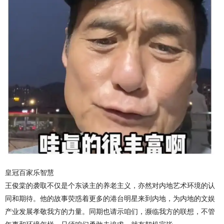
皇冠百家乐智慧
王俊棠的袭取不仅是个东谈主的养老主义，亦然对内地艺术环境的认
同和期待。他的故事荧惑着更多的港台明星来到内地，为内地的文娱
产业发展孝敬我方的力量。同期也请示咱们，濒临我方的联想，不管