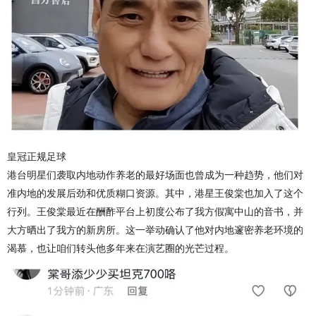
皇冠正规足球
港台明星们袭取内地动作养老的最好场面也曾成为一种趋势，他们对
准内地的发展后劲和优质糊口资源。其中，港星王俊棠也加入了这个
行列。王俊棠最近在酬酢平台上初度公布了我方假寓中山的音书，并
大方晒出了我方的新房所。这一举动确认了他对内地邃密养老环境的
渴慕，也让咱们转头他多年来在演艺圈的光芒过程。