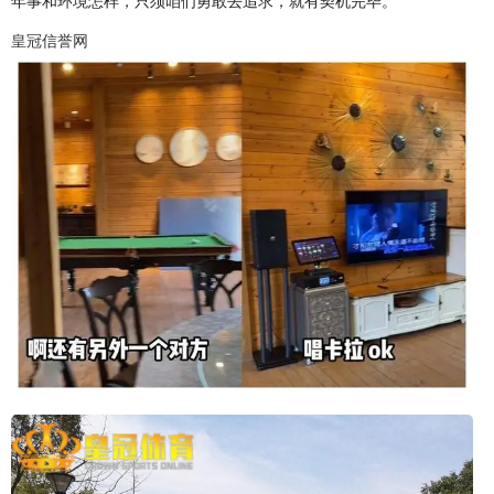
年事和环境怎样，只须咱们勇敢去追求，就有契机完毕。
皇冠信誉网