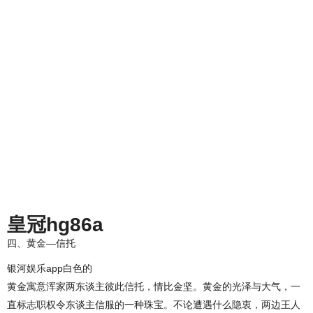
皇冠hg86a
四、黄金—信托
银河娱乐app白色的
黄金寓意浑家两东谈主彼此信托，情比金坚。黄金的光泽与大气，一
直标志职权令东谈主信服的一种珠宝。不论遭遇什么隐衷，两边王人