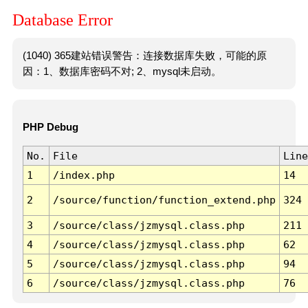
Database Error
(1040) 365建站错误警告：连接数据库失败，可能的原
因：1、数据库密码不对; 2、mysql未启动。
PHP Debug
No.
File
Line
1
/index.php
14
2
/source/function/function_extend.php
324
3
/source/class/jzmysql.class.php
211
4
/source/class/jzmysql.class.php
62
5
/source/class/jzmysql.class.php
94
6
/source/class/jzmysql.class.php
76