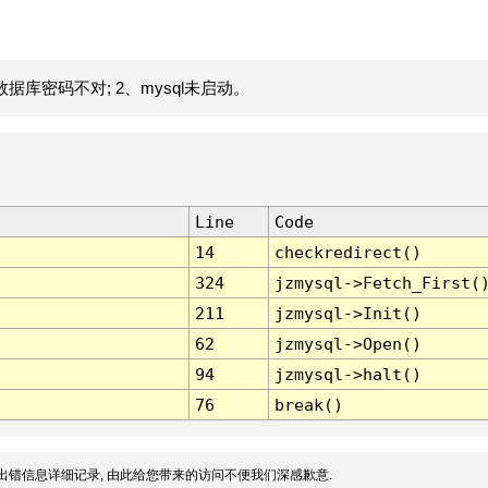
据库密码不对; 2、mysql未启动。
Line
Code
14
checkredirect()
324
jzmysql->Fetch_First(
211
jzmysql->Init()
62
jzmysql->Open()
94
jzmysql->halt()
76
break()
出错信息详细记录, 由此给您带来的访问不便我们深感歉意.