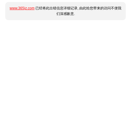
www.365jz.com
已经将此出错信息详细记录, 由此给您带来的访问不便我
们深感歉意.